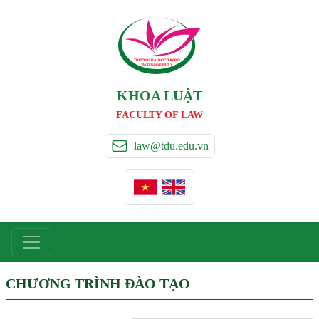
TRƯỜNG ĐẠI HỌC TÂ
Y
 ĐÔ
T
A
Y
 DO UNIVERSIT
Y
KHOA LUẬT
FACULTY OF LAW
law@tdu.edu.vn
CHƯƠNG TRÌNH ĐÀO TẠO