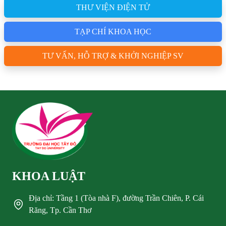
THƯ VIỆN ĐIỆN TỬ
TẠP CHÍ KHOA HỌC
TƯ VẤN, HỖ TRỢ & KHỞI NGHIỆP SV
KHOA LUẬT
Địa chỉ: Tầng 1 (Tòa nhà F), đường Trần Chiên, P. Cái
Răng, Tp. Cần Thơ