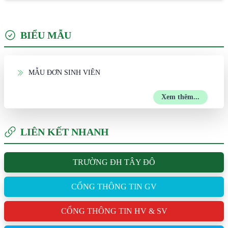
BIỂU MẪU
MẪU ĐƠN SINH VIÊN
Xem thêm...
LIÊN KẾT NHANH
TRƯỜNG ĐH TÂY ĐÔ
CỔNG THÔNG TIN GV
CỔNG THÔNG TIN HV & SV