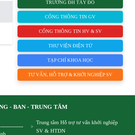
TRƯỜNG ĐH TÂY ĐÔ
CỔNG THÔNG TIN GV
CỔNG THÔNG TIN HV & SV
THƯ VIỆN ĐIỆN TỬ
TẠP CHÍ KHOA HỌC
TƯ VẤN, HỖ TRỢ & KHỞI NGHIỆP SV
G - BAN - TRUNG TÂM
Trung tâm Hỗ trợ tư vấn khởi nghiệp
SV & HTDN
ính