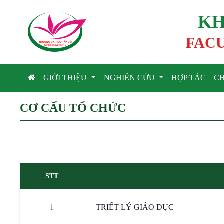
KH
FACU
TRƯỜNG ĐẠI HỌC TÂ
Y
 ĐÔ
T
A
Y
 DO UNIVERSIT
Y
GIỚI THIỆU
NGHIÊN CỨU
HỢP TÁC
C
CƠ CẤU TỔ CHỨC
STT
1
TRIẾT LÝ GIÁO DỤC