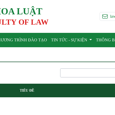
OA LUẬT
la
LTY OF LAW
HƯƠNG TRÌNH ĐÀO TẠO
TIN TỨC - SỰ KIỆN
THÔNG 
TIÊU ĐỀ