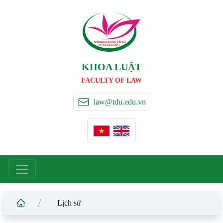
TRƯỜNG ĐẠI HỌC TÂ
Y
 ĐÔ
T
A
Y
 DO UNIVERSIT
Y
KHOA LUẬT
FACULTY OF LAW
law@tdu.edu.vn
/
Lịch sử