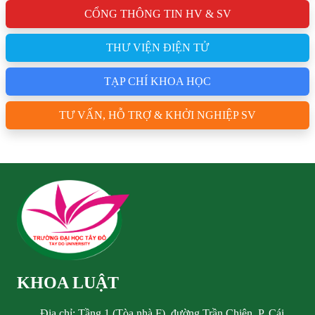
CỔNG THÔNG TIN HV & SV
THƯ VIỆN ĐIỆN TỬ
TẠP CHÍ KHOA HỌC
TƯ VẤN, HỖ TRỢ & KHỞI NGHIỆP SV
KHOA LUẬT
Địa chỉ: Tầng 1 (Tòa nhà F), đường Trần Chiên, P. Cái