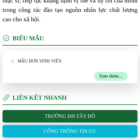
thạc sĩ, tiếp tục khẳng định vị thế và uy tín của mình
trong công tác đào tạo nguồn nhân lực chất lượng
cao cho xã hội.
BIỂU MẪU
MẪU ĐƠN SINH VIÊN
Xem thêm...
LIÊN KẾT NHANH
TRƯỜNG ĐH TÂY ĐÔ
CỔNG THÔNG TIN GV