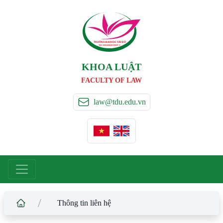
TRƯỜNG ĐẠI HỌC TÂ
Y
 ĐÔ
T
A
Y
 DO UNIVERSIT
Y
KHOA LUẬT
FACULTY OF LAW
law@tdu.edu.vn
/
Thông tin liên hệ