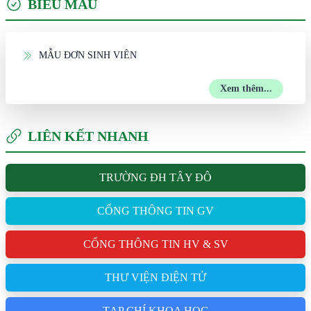
BIỂU MẪU
MẪU ĐƠN SINH VIÊN
Xem thêm...
LIÊN KẾT NHANH
TRƯỜNG ĐH TÂY ĐÔ
CỔNG THÔNG TIN GV
CỔNG THÔNG TIN HV & SV
THƯ VIỆN ĐIỆN TỬ
TẠP CHÍ KHOA HỌC