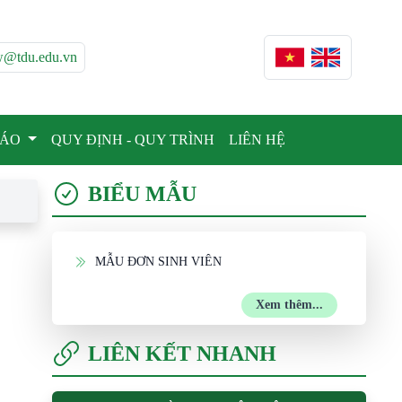
w@tdu.edu.vn
BÁO
QUY ĐỊNH - QUY TRÌNH
LIÊN HỆ
BIỂU MẪU
MẪU ĐƠN SINH VIÊN
Xem thêm...
LIÊN KẾT NHANH