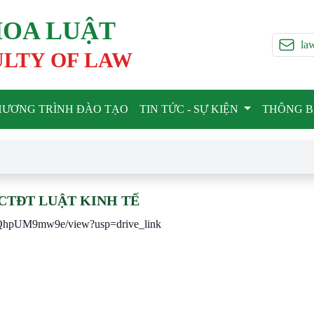
OA LUẬT
la
LTY OF LAW
HƯƠNG TRÌNH ĐÀO TẠO
TIN TỨC - SỰ KIỆN
THÔNG 
CTĐT LUẬT KINH TẾ
kQhpUM9mw9e/view?usp=drive_link