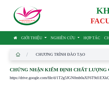
KH
FACU
TRƯỜNG ĐẠI HỌC TÂ
Y
 ĐÔ
T
A
Y
 DO UNIVERSIT
Y
GIỚI THIỆU
NGHIÊN CỨU
HỢP TÁC
C
/
CHƯƠNG TRÌNH ĐÀO TẠO
CHỨNG NHẬN KIỂM ĐỊNH CHẤT LƯỢNG 
https://drive.google.com/file/d/1T2g5JGN0mb0aXF6T9d1EX