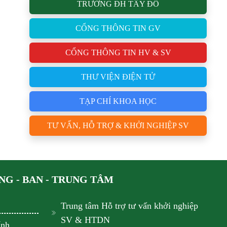
TRƯỜNG ĐH TÂY ĐÔ
CỔNG THÔNG TIN GV
CỔNG THÔNG TIN HV & SV
THƯ VIỆN ĐIỆN TỬ
TẠP CHÍ KHOA HỌC
TƯ VẤN, HỖ TRỢ & KHỞI NGHIỆP SV
G - BAN - TRUNG TÂM
Trung tâm Hỗ trợ tư vấn khởi nghiệp
SV & HTDN
ính