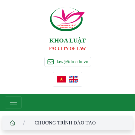
TRƯỜNG ĐẠI HỌC TÂ
Y
 ĐÔ
T
A
Y
 DO UNIVERSIT
Y
KHOA LUẬT
FACULTY OF LAW
law@tdu.edu.vn
/
CHƯƠNG TRÌNH ĐÀO TẠO